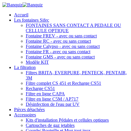
Accueil
Les fontaines Sifec
FONTAINES SANS CONTACT A PEDALE OU
CELLULE OPTIQUE
Fontaine FREV - avec ou sans contact
Fontaine RC - avec ou sans contact
Fontaine Calypso - avec ou sans contact
Fontaine FR - avec ou sans contact
Fontaine GMS - avec ou sans contact
Modèle KIT
La filtration
Filtres BRITA, EVERPURE, PENTECK, PENTAIR,
3M
Filtre complet CS 451 et Recharge CS51
Recharge CS51
Filtre en ligne CAPA
Filtre en ligne C5M / AP717
Désinfection de l'eau par UV
Pièces détachées
Accessoires
Kits d'installation Pédales et cellules optiques
Cartouches de gaz jetables
Gourde/ Bouteille et Mug tout inox